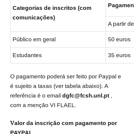
Pagamen
Categorias de inscritos
(com
comunicações)
A partir d
Público em geral
50 euros
Estudantes
35 euros
O pagamento poderá ser feito por Paypal e
é sujeito a taxas (ver tabela abaixo). A
referência é o email
dgfc@fcsh.unl.pt
,
com a menção VI FLAEL.
V
alor da inscrição com pagamento por
PAYPAL